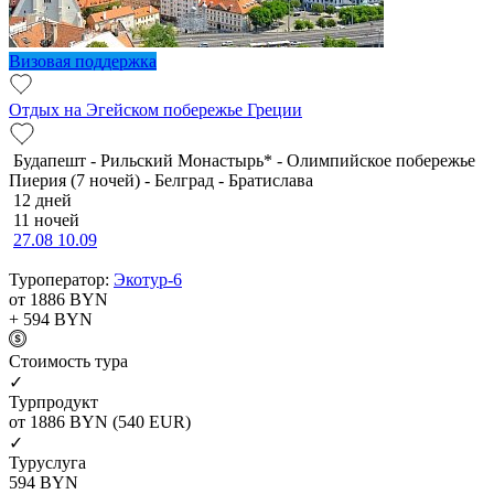
Визовая поддержка
Отдых на Эгейском побережье Греции
Будапешт - Рильский Монастырь* - Олимпийское побережье
Пиерия (7 ночей) - Белград - Братислава
12 дней
11 ночей
27.08
10.09
Туроператор:
Экотур-6
от 1886
BYN
+ 594
BYN
Cтоимость тура
✓
Турпродукт
от 1886
BYN
(540 EUR)
✓
Туруслуга
594
BYN