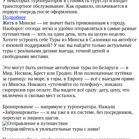
У некоторых туроператоров в стоимость туруслуги входит
транспортное обслуживание. Как правило, оплачивается в
первую очередь после оформления.
Подробнее
Жить в Минске — не значит быть прикованным к городу.
Наоборот: отсюда легко и удобно отправляться в самые разные
путешествия — хоть на один день, хоть на целую неделю.
Хотите устроить себе Туры из Минска в Салоники на автобусе
с визовой поддержкой? У нас вы найдёте только актуальные
туры с реальными датами выезда, точной ценой и
свободными местами.
Это могут быть уютные автобусные туры по Беларуси — в
Мир, Несвиж, Брест или Гродно. Или полноценные путёвки
за границу: на море, в горы, в Европу — всё с выездом прямо
из Минска. Никаких «уточняйте по телефону», никаких
сюрпризов при оплате. Вы видите всё сразу: дату, цену, что
включено и сколько мест осталось.
Бронирование — напрямую у туроператора. Нажали
«Забронировать» — и вы уже в их системе, без посредников,
переплат и лишних шагов.
Отправляйтесь в увлекательные туры с нами!