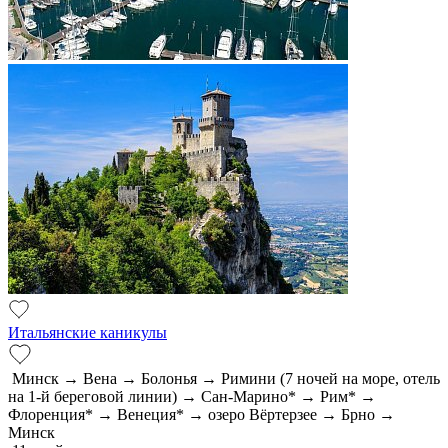
Итальянские каникулы
Минск → Вена → Болонья → Римини (7 ночей на море, отель
на 1-й береговой линии) → Сан-Марино* → Рим* →
Флоренция* → Венеция* → озеро Вёртерзее → Брно →
Минск