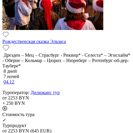
Рождественская сказка Эльзаса
Дрезден – Мец – Страсбург - Риквир* - Селеста* – Эгисхайм*
- Оберне – Кольмар – Цюрих – Нюрнберг – Ротенбург-об-дер-
Таубере*
8 дней
7 ночей
04.12
Туроператор:
Дилижанс тур
от 2253
BYN
+ 250
BYN
Cтоимость тура
✓
Турпродукт
от 2253
BYN
(645 EUR)