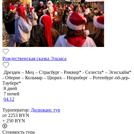
Рождественская сказка Эльзаса
Дрезден – Мец – Страсбург - Риквир* - Селеста* – Эгисхайм*
- Оберне – Кольмар – Цюрих – Нюрнберг – Ротенбург-об-дер-
Таубере*
8 дней
7 ночей
04.12
Туроператор:
Дилижанс тур
от 2253
BYN
+ 250
BYN
Cтоимость тура