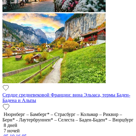
Сердце средневековой Франции: вина Эльзаса, термы Баден-
Бадена и Альпы
Нюрнберг – Бамберг* – Страсбург – Кольмар – Риквир –
Берн* - Лаутербруннен* – Селеста – Баден-Баден* – Вюрцбург
8 дней
7 ночей