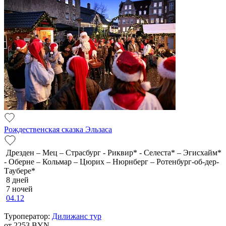
Рождественская сказка Эльзаса
Дрезден – Мец – Страсбург - Риквир* - Селеста* – Эгисхайм*
- Оберне – Кольмар – Цюрих – Нюрнберг – Ротенбург-об-дер-
Таубере*
8 дней
7 ночей
04.12
Туроператор:
Дилижанс тур
от 2253
BYN