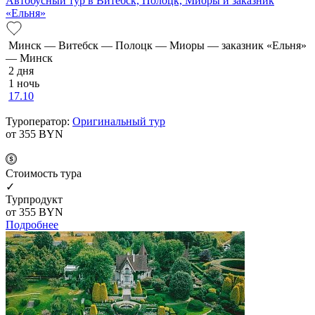
Автобусный тур в Витебск, Полоцк, Миоры и заказник
«Ельня»
Минск — Витебск — Полоцк — Миоры — заказник «Ельня»
— Минск
2 дня
1 ночь
17.10
Туроператор:
Оригинальный тур
от 355
BYN
Cтоимость тура
✓
Турпродукт
от 355
BYN
Подробнее