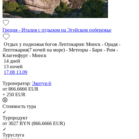
Греция - Италия с отдыхом на Эгейском побережье
Отдых у подножья богов Лептокария: Минск - Орадя -
Лептокария(7 ночей на море) - Метеоры - Бари - Рим -
Клагенфурт - Минск
14 дней
13 ночей
17.08
13.09
Туроператор:
Экотур-6
от 866.6666
EUR
+ 250
EUR
Cтоимость тура
✓
Турпродукт
от 3027
BYN
(866.6666 EUR)
✓
Туруслуга