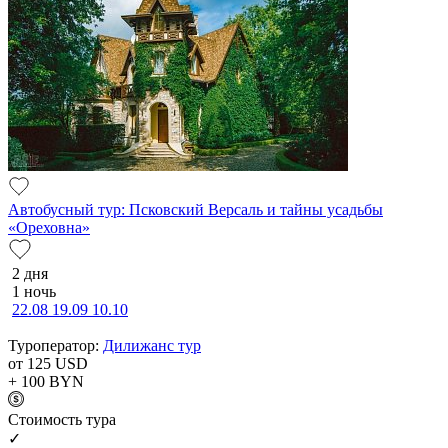
Автобусный тур: Псковский Версаль и тайны усадьбы
«Ореховна»
2 дня
1 ночь
22.08
19.09
10.10
Туроператор:
Дилижанс тур
от 125
USD
+ 100
BYN
Cтоимость тура
✓