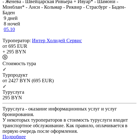
- Женева - Швейцарская Ривьера + Ивуар* - Шамони -
Монблан* - Анси - Кольмар - Риквир - Страсбург - Баден-
Баден
9 дней
8 ночей
05.10
Туроператор:
Интер Холидей Сервис
от 695
EUR
+ 295
BYN
Cтоимость тура
✓
Турпродукт
от 2427
BYN
(695 EUR)
✓
Туруслуга
295
BYN
Туруслуга - оказание информационных услуг и услуг
бронирования.
У некоторых туроператоров в стоимость туруслуги входит
транспортное обслуживание. Как правило, оплачивается в
первую очередь после оформления.
Подробнее