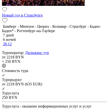
Новый год в Страсбурге
Бамберг - Мюнхен - Цюрих - Кольмар - Страсбург - Баден-
Баден* - Роттенбург-на-Таубере
7 дней
6 ночей
28.12
Туроператор:
Дилижанс тур
от 2218
BYN
+ 250
BYN
Cтоимость тура
✓
Турпродукт
от 2218
BYN
(635 EUR)
✓
Туруслуга
250
BYN
Туруслуга - оказание информационных услуг и услуг