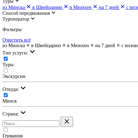
Туры
из Минска
в Швейцарию
в Мюнхен
на 7 дней
с ви
Cпособ передвижения
Туроператор
Фильтры
Очистить всё
из Минска
в Швейцарию
в Мюнхен
на 7 дней
с визов
Тип услуги:
Туры
Экскурсии
Откуда:
Минск
Страна:
Германия