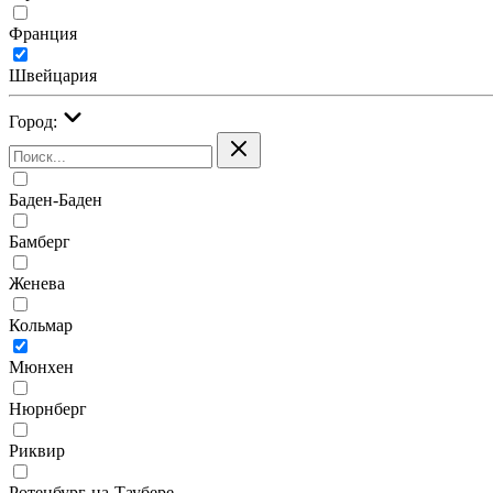
Франция
Швейцария
Город:
Баден-Баден
Бамберг
Женева
Кольмар
Мюнхен
Нюрнберг
Риквир
Ротенбург-на-Таубере