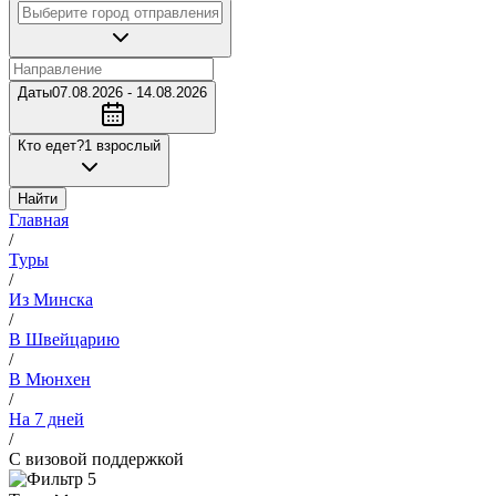
Даты
07.08.2026 - 14.08.2026
Кто едет?
1 взрослый
Найти
Главная
/
Туры
/
Из Минска
/
В Швейцарию
/
В Мюнхен
/
На 7 дней
/
С визовой поддержкой
5