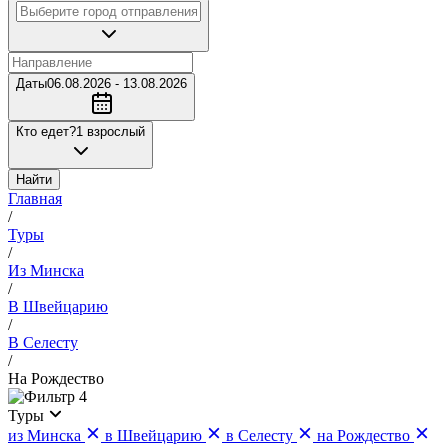
Даты
06.08.2026 - 13.08.2026
Кто едет?
1 взрослый
Найти
Главная
/
Туры
/
Из Минска
/
В Швейцарию
/
В Селесту
/
На Рождество
4
Туры
из Минска
в Швейцарию
в Селесту
на Рождество