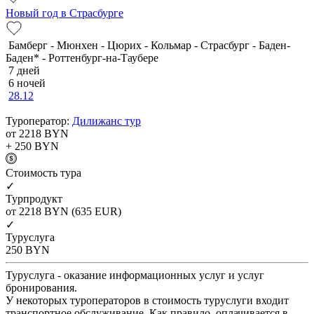
Новый год в Страсбурге
Бамберг - Мюнхен - Цюрих - Кольмар - Страсбург - Баден-
Баден* - Роттенбург-на-Таубере
7 дней
6 ночей
28.12
Туроператор:
Дилижанс тур
от 2218
BYN
+ 250
BYN
Cтоимость тура
✓
Турпродукт
от 2218
BYN
(635 EUR)
✓
Туруслуга
250
BYN
Туруслуга - оказание информационных услуг и услуг
бронирования.
У некоторых туроператоров в стоимость туруслуги входит
транспортное обслуживание. Как правило, оплачивается в