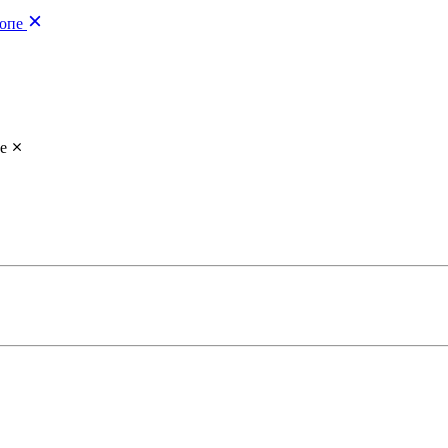
опе
е