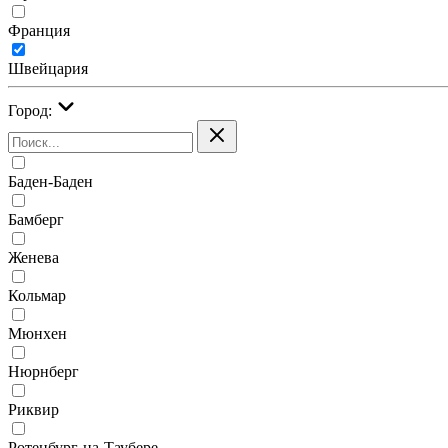
Франция
Швейцария
Город:
Баден-Баден
Бамберг
Женева
Кольмар
Мюнхен
Нюрнберг
Риквир
Ротенбург-на-Таубере