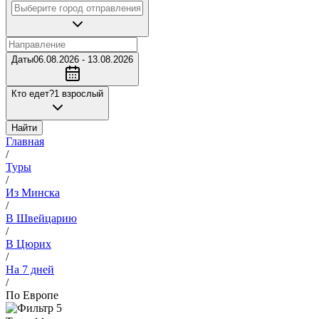
Даты
06.08.2026 - 13.08.2026
Кто едет?
1 взрослый
Найти
Главная
/
Туры
/
Из Минска
/
В Швейцарию
/
В Цюрих
/
На 7 дней
/
По Европе
5