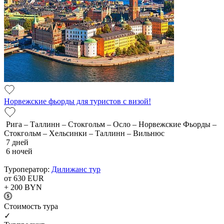
Норвежские фьорды для туристов с визой!
Рига – Таллинн – Стокгольм – Осло – Норвежские Фьорды –
Стокгольм – Хельсинки – Таллинн – Вильнюс
7 дней
6 ночей
Туроператор:
Дилижанс тур
от 630
EUR
+ 200
BYN
Cтоимость тура
✓