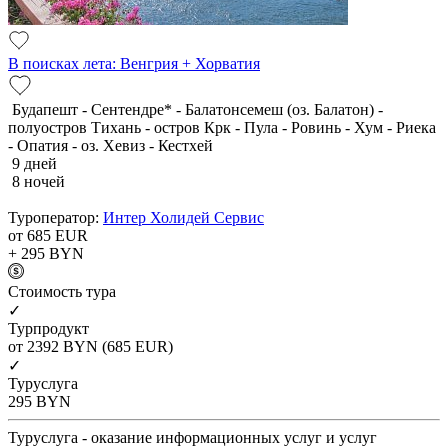
В поисках лета: Венгрия + Хорватия
Будапешт - Сентендре* - Балатонсемеш (оз. Балатон) -
полуостров Тихань - остров Крк - Пула - Ровинь - Хум - Риека
- Опатия - оз. Хевиз - Кестхей
9 дней
8 ночей
Туроператор:
Интер Холидей Сервис
от 685
EUR
+ 295
BYN
Cтоимость тура
✓
Турпродукт
от 2392
BYN
(685 EUR)
✓
Туруслуга
295
BYN
Туруслуга - оказание информационных услуг и услуг