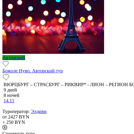
Авторский
Божоле Нуво. Авторский тур
ВЮРЦБУРГ – СТРАСБУРГ – РИКВИР* - ЛИОН – РЕГИОН Б
9 дней
8 ночей
14.11
Туроператор:
Элдиви
от 2427
BYN
+ 250
BYN
Cтоимость тура