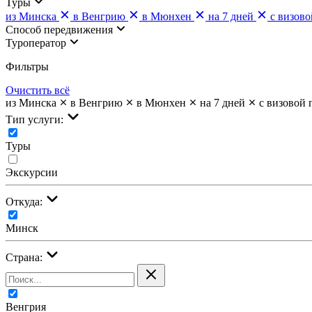
Туры
из Минска
в Венгрию
в Мюнхен
на 7 дней
с визов
Cпособ передвижения
Туроператор
Фильтры
Очистить всё
из Минска
в Венгрию
в Мюнхен
на 7 дней
с визовой
Тип услуги:
Туры
Экскурсии
Откуда:
Минск
Страна:
Венгрия