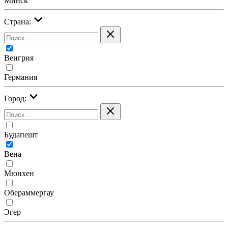
Минск
Страна:
Венгрия
Германия
Город:
Будапешт
Вена
Мюнхен
Обераммергау
Эгер