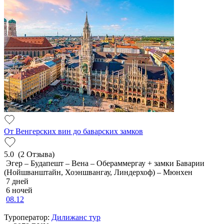
От Венгерских вин до баварских замков
5.0
(2 Отзыва)
Эгер – Будапешт – Вена – Обераммергау + замки Баварии
(Нойшванштайн, Хоэншвангау, Линдерхоф) – Мюнхен
7 дней
6 ночей
08.12
Туроператор:
Дилижанс тур