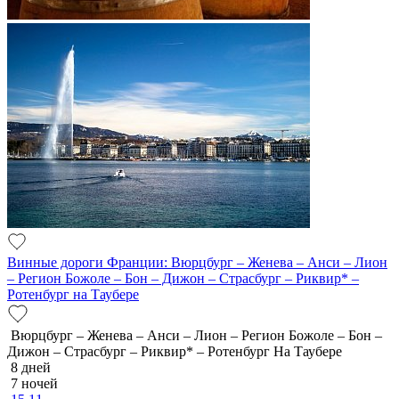
Винные дороги Франции: Вюрцбург – Женева – Анси – Лион
– Регион Божоле – Бон – Дижон – Страсбург – Риквир* –
Ротенбург на Таубере
Вюрцбург – Женева – Анси – Лион – Регион Божоле – Бон –
Дижон – Страсбург – Риквир* – Ротенбург На Таубере
8 дней
7 ночей