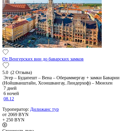
От Венгерских вин до баварских замков
5.0
(2 Отзыва)
Эгер – Будапешт – Вена – Обераммергау + замки Баварии
(Нойшванштайн, Хоэншвангау, Линдерхоф) – Мюнхен
7 дней
6 ночей
08.12
Туроператор:
Дилижанс тур
от 2069
BYN
+ 250
BYN
Cтоимость тура