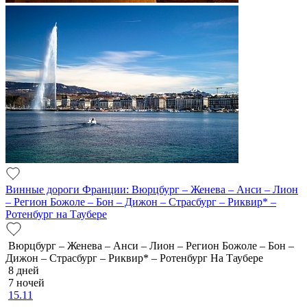
Винные дороги Франции: Вюрцбург – Женева – Анси – Лион
– Регион Божоле – Бон – Дижон – Страсбург – Риквир* –
Ротенбург на Таубере
Вюрцбург – Женева – Анси – Лион – Регион Божоле – Бон –
Дижон – Страсбург – Риквир* – Ротенбург На Таубере
8 дней
7 ночей
15.11