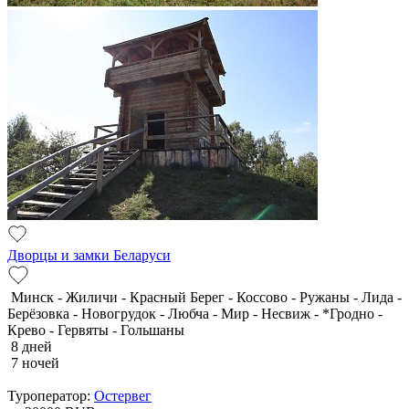
Дворцы и замки Беларуси
Минск - Жиличи - Красный Берег - Коссово - Ружаны - Лида -
Берёзовка - Новогрудок - Любча - Мир - Несвиж - *Гродно -
Крево - Гервяты - Гольшаны
8 дней
7 ночей
Туроператор:
Остервег