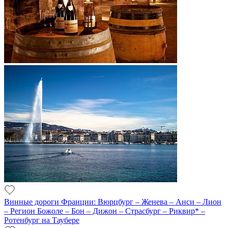
Винные дороги Франции: Вюрцбург – Женева – Анси – Лион
– Регион Божоле – Бон – Дижон – Страсбург – Риквир* –
Ротенбург на Таубере