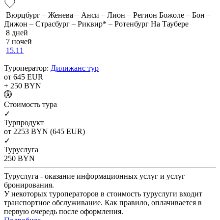
Вюрцбург – Женева – Анси – Лион – Регион Божоле – Бон –
Дижон – Страсбург – Риквир* – Ротенбург На Таубере
8 дней
7 ночей
15.11
Туроператор:
Дилижанс тур
от 645
EUR
+ 250
BYN
Cтоимость тура
✓
Турпродукт
от 2253
BYN
(645 EUR)
✓
Туруслуга
250
BYN
Туруслуга - оказание информационных услуг и услуг
бронирования.
У некоторых туроператоров в стоимость туруслуги входит
транспортное обслуживание. Как правило, оплачивается в
первую очередь после оформления.