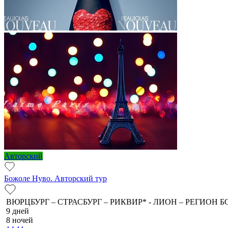
Авторский
Божоле Нуво. Авторский тур
ВЮРЦБУРГ – СТРАСБУРГ – РИКВИР* - ЛИОН – РЕГИОН Б
9 дней
8 ночей