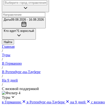
Даты
09.08.2026 - 16.08.2026
Кто едет?
1 взрослый
Найти
Главная
/
Туры
/
В Германию
/
В Ротенбург-на-Таубере
/
На 9 дней
/
С визовой поддержкой
4
Туры
в Германию
в Ротенбург-на-Таубере
на 9 дней
с визов