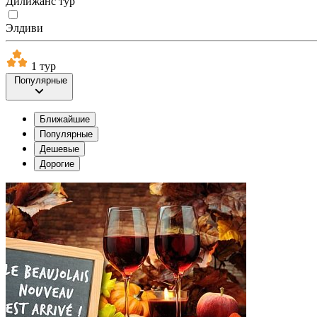
Дилижанс тур
Элдиви
1 тур
Популярные
Ближайшие
Популярные
Дешевые
Дорогие