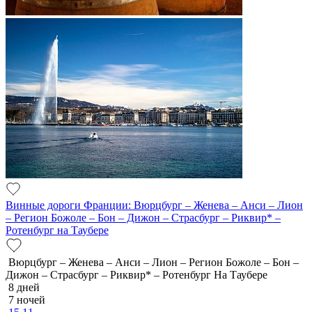
Винные дороги Франции: Вюрцбург – Женева – Анси – Лион
– Регион Божоле – Бон – Дижон – Страсбург – Риквир* –
Ротенбург на Таубере
Вюрцбург – Женева – Анси – Лион – Регион Божоле – Бон –
Дижон – Страсбург – Риквир* – Ротенбург На Таубере
8 дней
7 ночей