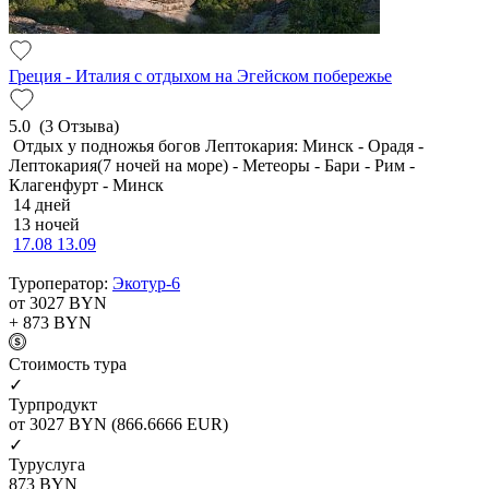
Греция - Италия с отдыхом на Эгейском побережье
5.0
(3 Отзыва)
Отдых у подножья богов Лептокария: Минск - Орадя -
Лептокария(7 ночей на море) - Метеоры - Бари - Рим -
Клагенфурт - Минск
14 дней
13 ночей
17.08
13.09
Туроператор:
Экотур-6
от 3027
BYN
+ 873
BYN
Cтоимость тура
✓
Турпродукт
от 3027
BYN
(866.6666 EUR)
✓
Туруслуга
873
BYN