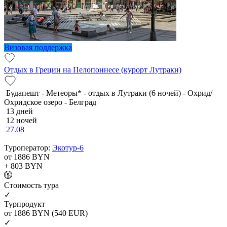
Визовая поддержка
Отдых в Греции на Пелопоннесе (курорт Лутраки)
Будапешт - Метеоры* - отдых в Лутраки (6 ночей) - Охрид/
Охридское озеро - Белград
13 дней
12 ночей
27.08
Туроператор:
Экотур-6
от 1886
BYN
+ 803
BYN
Cтоимость тура
✓
Турпродукт
от 1886
BYN
(540 EUR)
✓