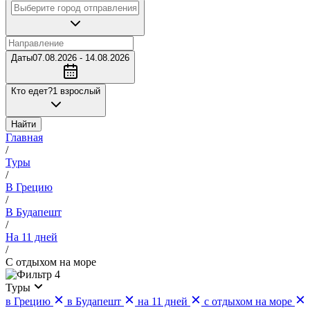
Даты
07.08.2026 - 14.08.2026
Кто едет?
1 взрослый
Найти
Главная
/
Туры
/
В Грецию
/
В Будапешт
/
На 11 дней
/
С отдыхом на море
4
Туры
в Грецию
в Будапешт
на 11 дней
с отдыхом на море