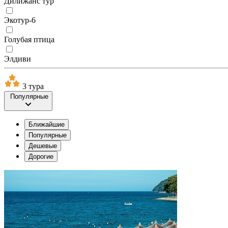
Дилижанс тур
Экотур-6
Голубая птица
Элдиви
3 тура
Популярные
Ближайшие
Популярные
Дешевые
Дорогие