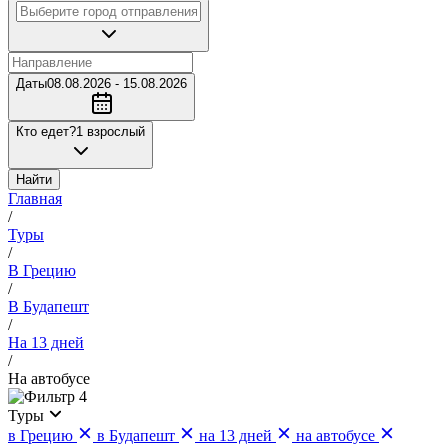
Даты
08.08.2026 - 15.08.2026
Кто едет?
1 взрослый
Найти
Главная
/
Туры
/
В Грецию
/
В Будапешт
/
На 13 дней
/
На автобусе
4
Туры
в Грецию
в Будапешт
на 13 дней
на автобусе