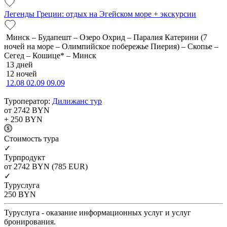
Легенды Греции: отдых на Эгейском море + экскурсии
Минск – Будапешт – Озеро Охрид – Паралия Катерини (7
ночей на море – Олимпийское побережье Пиерия) – Скопье –
Сегед – Кошице* – Минск
13 дней
12 ночей
12.08
02.09
09.09
Туроператор:
Дилижанс тур
от 2742
BYN
+ 250
BYN
Cтоимость тура
✓
Турпродукт
от 2742
BYN
(785 EUR)
✓
Туруслуга
250
BYN
Туруслуга - оказание информационных услуг и услуг
бронирования.