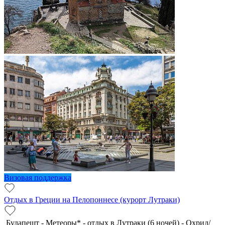
Визовая поддержка
Отдых в Греции на Пелопоннесе (курорт Лутраки)
Будапешт - Метеоры* - отдых в Лутраки (6 ночей) - Охрид/