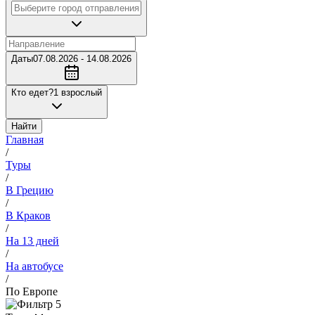
Даты
07.08.2026 - 14.08.2026
Кто едет?
1 взрослый
Найти
Главная
/
Туры
/
В Грецию
/
В Краков
/
На 13 дней
/
На автобусе
/
По Европе
5