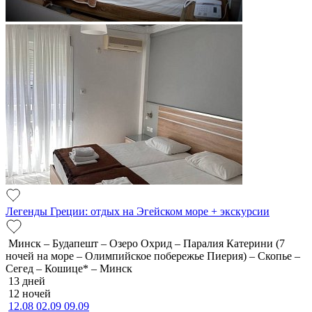
Легенды Греции: отдых на Эгейском море + экскурсии
Минск – Будапешт – Озеро Охрид – Паралия Катерини (7
ночей на море – Олимпийское побережье Пиерия) – Скопье –
Сегед – Кошице* – Минск
13 дней
12 ночей
12.08
02.09
09.09