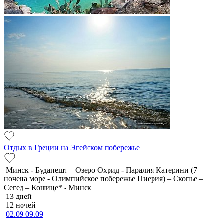
Отдых в Греции на Эгейском побережье
Минск - Будапешт – Озеро Охрид - Паралия Катерини (7
ночена море - Олимпийское побережье Пиерия) – Скопье –
Сегед – Кошице* - Минск
13 дней
12 ночей
02.09
09.09