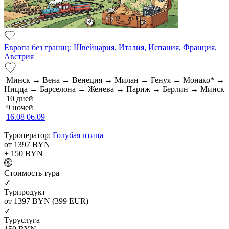
Европа без границ: Швейцария, Италия, Испания, Франция,
Австрия
Минск → Вена → Венеция → Милан → Генуя → Монако* →
Ницца → Барселона → Женева → Париж → Берлин → Минск
10 дней
9 ночей
16.08
06.09
Туроператор:
Голубая птица
от 1397
BYN
+ 150
BYN
Cтоимость тура
✓
Турпродукт
от 1397
BYN
(399 EUR)
✓
Туруслуга