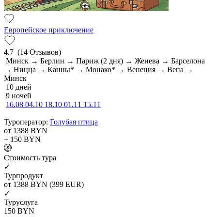
Европейское приключение
4.7
(14 Отзывов)
Минск → Берлин → Париж (2 дня) → Женева → Барселона
→ Ницца → Канны* → Монако* → Венеция → Вена →
Минск
10 дней
9 ночей
16.08
04.10
18.10
01.11
15.11
Туроператор:
Голубая птица
от 1388
BYN
+ 150
BYN
Cтоимость тура
✓
Турпродукт
от 1388
BYN
(399 EUR)
✓
Туруслуга
150
BYN