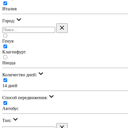
Италия
Город:
Генуя
Клагенфурт
Ницца
Количество дней:
14 дней
Cпособ передвижения:
Автобус
Тип: