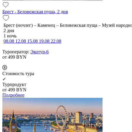
Брест - Беловежская пуща, 2 дня
Брест (ночлег) – Каменец – Беловежская пуща – Музей народн
2 дня
1 ночь
08.08
12.08
15.08
19.08
22.08
Туроператор:
Экотур-6
от 499
BYN
Cтоимость тура
✓
Турпродукт
от 499
BYN
Подробнее