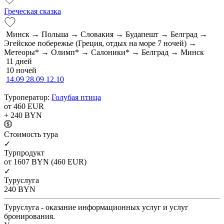
Греческая сказка
Минск → Польша → Словакия → Будапешт → Белград →
Эгейское побережье (Греция, отдых на море 7 ночей) →
Метеоры* → Олимп* → Салоники* → Белград → Минск
11 дней
10 ночей
14.09
28.09
12.10
Туроператор:
Голубая птица
от 460
EUR
+ 240
BYN
Cтоимость тура
✓
Турпродукт
от 1607
BYN
(460 EUR)
✓
Туруслуга
240
BYN
Туруслуга - оказание информационных услуг и услуг
бронирования.