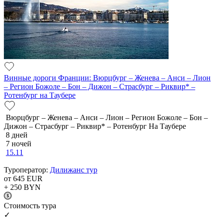
Винные дороги Франции: Вюрцбург – Женева – Анси – Лион
– Регион Божоле – Бон – Дижон – Страсбург – Риквир* –
Ротенбург на Таубере
Вюрцбург – Женева – Анси – Лион – Регион Божоле – Бон –
Дижон – Страсбург – Риквир* – Ротенбург На Таубере
8 дней
7 ночей
15.11
Туроператор:
Дилижанс тур
от 645
EUR
+ 250
BYN
Cтоимость тура
✓