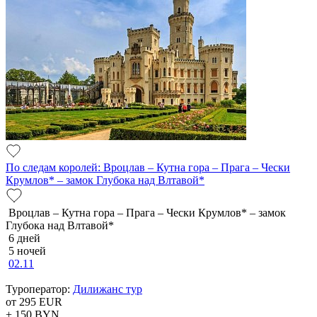
По следам королей: Вроцлав – Кутна гора – Прага – Чески
Крумлов* – замок Глубока над Влтавой*
Вроцлав – Кутна гора – Прага – Чески Крумлов* – замок
Глубока над Влтавой*
6 дней
5 ночей
02.11
Туроператор:
Дилижанс тур
от 295
EUR
+ 150
BYN