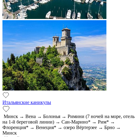
Итальянские каникулы
Минск → Вена → Болонья → Римини (7 ночей на море, отель
на 1-й береговой линии) → Сан-Марино* → Рим* →
Флоренция* → Венеция* → озеро Вёртерзее → Брно →
Минск