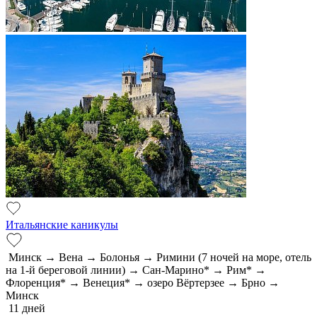
Итальянские каникулы
Минск → Вена → Болонья → Римини (7 ночей на море, отель
на 1-й береговой линии) → Сан-Марино* → Рим* →
Флоренция* → Венеция* → озеро Вёртерзее → Брно →
Минск
11 дней