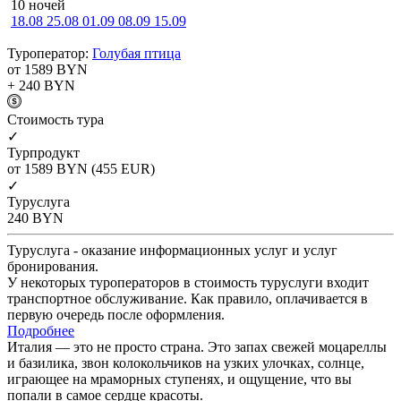
10 ночей
18.08
25.08
01.09
08.09
15.09
Туроператор:
Голубая птица
от 1589
BYN
+ 240
BYN
Cтоимость тура
✓
Турпродукт
от 1589
BYN
(455 EUR)
✓
Туруслуга
240
BYN
Туруслуга - оказание информационных услуг и услуг
бронирования.
У некоторых туроператоров в стоимость туруслуги входит
транспортное обслуживание. Как правило, оплачивается в
первую очередь после оформления.
Подробнее
Италия — это не просто страна. Это запах свежей моцареллы
и базилика, звон колокольчиков на узких улочках, солнце,
играющее на мраморных ступенях, и ощущение, что вы
попали в самое сердце красоты.