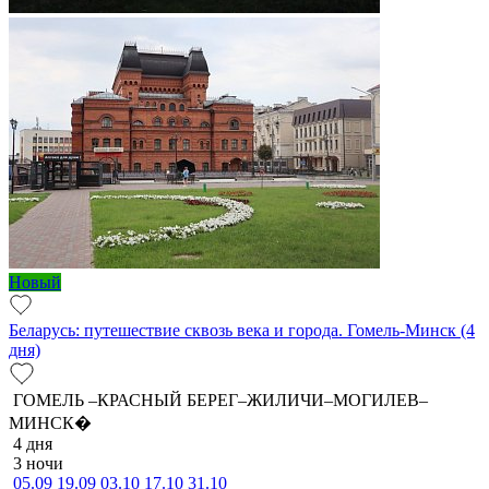
Новый
Беларусь: путешествие сквозь века и города. Гомель-Минск (4
дня)
ГОМЕЛЬ –КРАСНЫЙ БЕРЕГ–ЖИЛИЧИ–МОГИЛЕВ–
МИНСК�
4 дня
3 ночи
05.09
19.09
03.10
17.10
31.10