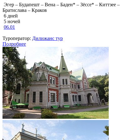
Эгер – Будапешт – Вена – Баден* – Зёссе* – Киттзее –
Братислава – Краков
6 дней
5 ночей
06.01
Туроператор:
Дилижанс тур
Подробнее