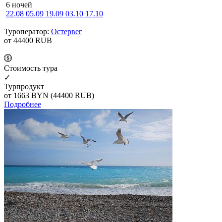
6 ночей
22.08
05.09
19.09
03.10
17.10
Туроператор:
Остервег
от 44400
RUB
Cтоимость тура
✓
Турпродукт
от 1663
BYN
(44400 RUB)
Подробнее