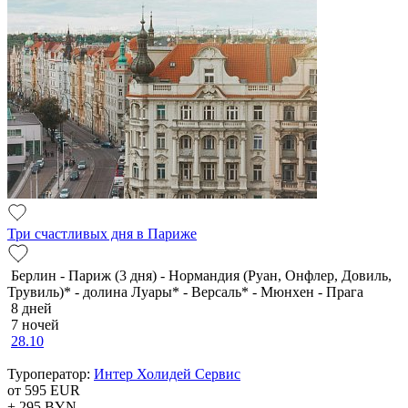
Три счастливых дня в Париже
Берлин - Париж (3 дня) - Нормандия (Руан, Онфлер, Довиль,
Трувиль)* - долина Луары* - Версаль* - Мюнхен - Прага
8 дней
7 ночей
28.10
Туроператор:
Интер Холидей Сервис
от 595
EUR
+ 295
BYN