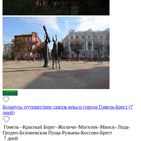
Новый
Беларусь: путешествие сквозь века и города Гомель-Брест (7
дней)
Гомель –Красный Берег–Жиличи–Могилев–Минск–Лида-
Гродно-Беловежская Пуща-Ружаны-Коссово-Брест
7 дней