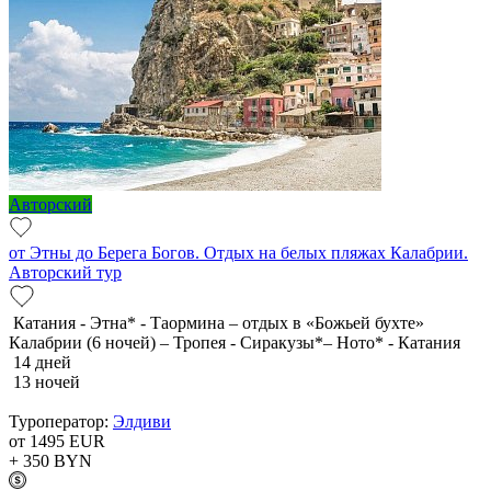
Авторский
от Этны до Берега Богов. Отдых на белых пляжах Калабрии.
Авторский тур
Катания - Этна* - Таормина – отдых в «Божьей бухте»
Калабрии (6 ночей) – Тропея - Сиракузы*– Ното* - Катания
14 дней
13 ночей
Туроператор:
Элдиви
от 1495
EUR
+ 350
BYN