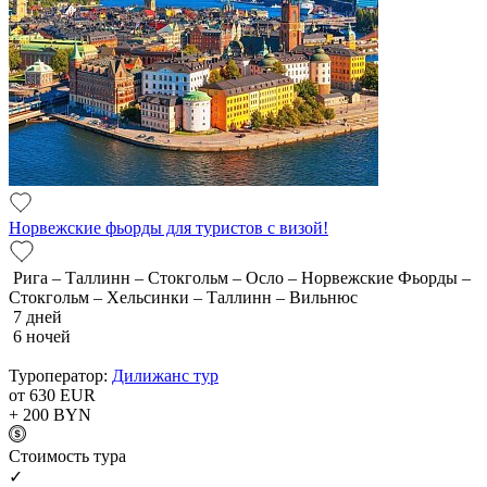
Норвежские фьорды для туристов с визой!
Рига – Таллинн – Стокгольм – Осло – Норвежские Фьорды –
Стокгольм – Хельсинки – Таллинн – Вильнюс
7 дней
6 ночей
Туроператор:
Дилижанс тур
от 630
EUR
+ 200
BYN
Cтоимость тура
✓