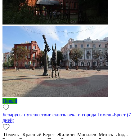
Новый
Беларусь: путешествие сквозь века и города Гомель-Брест (7
дней)
Гомель –Красный Берег–Жиличи–Могилев–Минск–Лида-