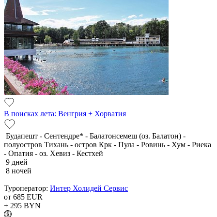
В поисках лета: Венгрия + Хорватия
Будапешт - Сентендре* - Балатонсемеш (оз. Балатон) -
полуостров Тихань - остров Крк - Пула - Ровинь - Хум - Риека
- Опатия - оз. Хевиз - Кестхей
9 дней
8 ночей
Туроператор:
Интер Холидей Сервис
от 685
EUR
+ 295
BYN