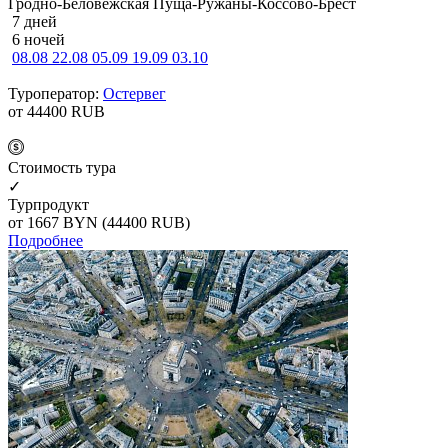
Гродно-Беловежская Пуща-Ружаны-Коссово-Брест
7 дней
6 ночей
08.08
22.08
05.09
19.09
03.10
Туроператор:
Остервег
от 44400
RUB
Cтоимость тура
✓
Турпродукт
от 1667
BYN
(44400 RUB)
Подробнее