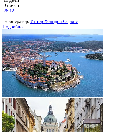
10 дней
9 ночей
26.12
Туроператор:
Интер Холидей Сервис
Подробнее