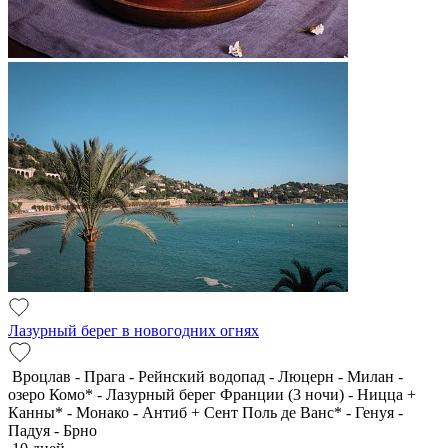
Лазурный берег в новогодних огнях
Вроцлав - Прага - Рейнский водопад - Люцерн - Милан -
озеро Комо* - Лазурный берег Франции (3 ночи) - Ницца +
Канны* - Монако - Антиб + Сент Поль де Ванс* - Генуя -
Падуя - Брно