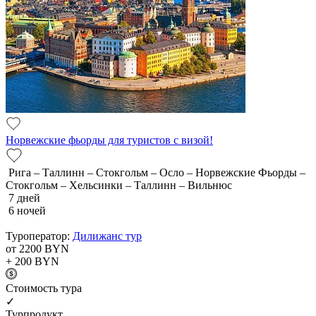
Норвежские фьорды для туристов с визой!
Рига – Таллинн – Стокгольм – Осло – Норвежские Фьорды –
Стокгольм – Хельсинки – Таллинн – Вильнюс
7 дней
6 ночей
Туроператор:
Дилижанс тур
от 2200
BYN
+ 200
BYN
Cтоимость тура
✓
Турпродукт