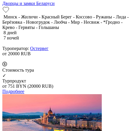
Дворцы и замки Беларуси
Минск - Жиличи - Красный Берег - Коссово - Ружаны - Лида -
Берёзовка - Новогрудок - Любча - Мир - Несвиж - *Гродно -
Крево - Гервяты - Гольшаны
8 дней
7 ночей
Туроператор:
Остервег
от 20000
RUB
Cтоимость тура
✓
Турпродукт
от 751
BYN
(20000 RUB)
Подробнее