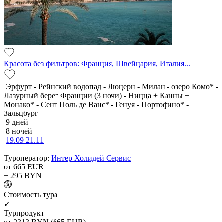
Красота без фильтров: Франция, Швейцария, Италия...
Эрфурт - Рейнский водопад - Люцерн - Милан - озеро Комо* -
Лазурный берег Франции (3 ночи) - Ницца + Канны +
Монако* - Сент Поль де Ванс* - Генуя - Портофино* -
Зальцбург
9 дней
8 ночей
19.09
21.11
Туроператор:
Интер Холидей Сервис
от 665
EUR
+ 295
BYN
Cтоимость тура
✓
Турпродукт
от 2313
BYN
(665 EUR)