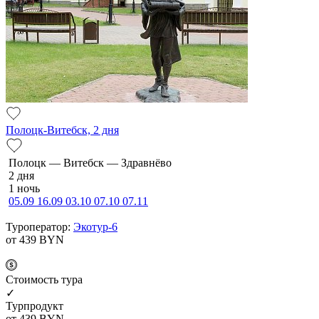
Полоцк-Витебск, 2 дня
По­лоцк — Ви­тебск — Здравнёво
2 дня
1 ночь
05.09
16.09
03.10
07.10
07.11
Туроператор:
Экотур-6
от 439
BYN
Cтоимость тура
✓
Турпродукт
от 439
BYN