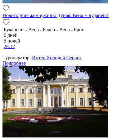
Новогодние жемчужины Дуная: Вена + Будапешт
Будапешт - Вена - Баден - Вена - Брно
6 дней
5 ночей
28.12
Туроператор:
Интер Холидей Сервис
Подробнее