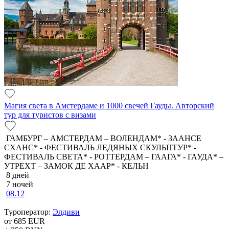
Магия света в Амстердаме и 1000 свечей Гауды. Авторский
тур для туристов с визами
ГАМБУРГ – АМСТЕРДАМ – ВОЛЕНДАМ* - ЗААНСЕ
СХАНС* - ФЕСТИВАЛЬ ЛЕДЯНЫХ СКУЛЬПТУР* -
ФЕСТИВАЛЬ СВЕТА* - РОТТЕРДАМ – ГААГА* - ГАУДА* –
УТРЕХТ – ЗАМОК ДЕ ХААР* - КЕЛЬН
8 дней
7 ночей
08.12
Туроператор:
Элдиви
от 685
EUR