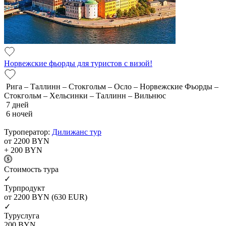
Норвежские фьорды для туристов с визой!
Рига – Таллинн – Стокгольм – Осло – Норвежские Фьорды –
Стокгольм – Хельсинки – Таллинн – Вильнюс
7 дней
6 ночей
Туроператор:
Дилижанс тур
от 2200
BYN
+ 200
BYN
Cтоимость тура
✓
Турпродукт
от 2200
BYN
(630 EUR)
✓
Туруслуга
200
BYN