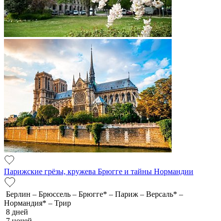
Парижские грёзы, кружева Брюгге и тайны Нормандии
Берлин – Брюссель – Брюгге* – Париж – Версаль* –
Нормандия* – Трир
8 дней
7 ночей