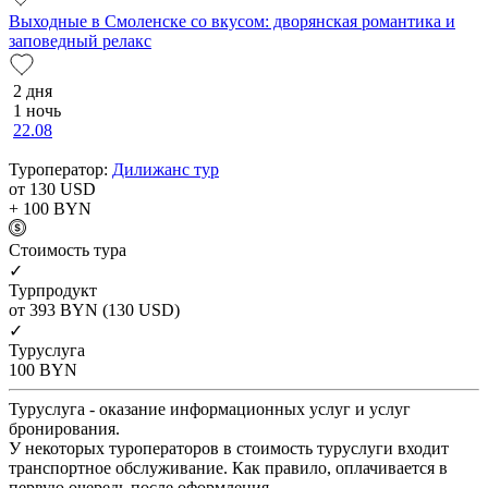
Выходные в Смоленске со вкусом: дворянская романтика и
заповедный релакс
2 дня
1 ночь
22.08
Туроператор:
Дилижанс тур
от 130
USD
+ 100
BYN
Cтоимость тура
✓
Турпродукт
от 393
BYN
(130 USD)
✓
Туруслуга
100
BYN
Туруслуга - оказание информационных услуг и услуг
бронирования.
У некоторых туроператоров в стоимость туруслуги входит
транспортное обслуживание. Как правило, оплачивается в
первую очередь после оформления.