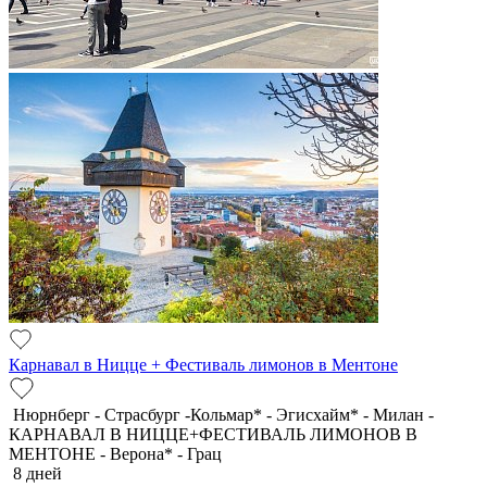
Карнавал в Ницце + Фестиваль лимонов в Ментоне
Нюрнберг - Страсбург -Кольмар* - Эгисхайм* - Милан -
КАРНАВАЛ В НИЦЦЕ+ФЕСТИВАЛЬ ЛИМОНОВ В
МЕНТОНЕ - Верона* - Грац
8 дней