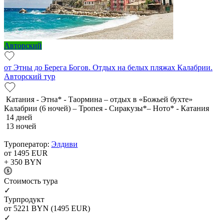
Авторский
от Этны до Берега Богов. Отдых на белых пляжах Калабрии.
Авторский тур
Катания - Этна* - Таормина – отдых в «Божьей бухте»
Калабрии (6 ночей) – Тропея - Сиракузы*– Ното* - Катания
14 дней
13 ночей
Туроператор:
Элдиви
от 1495
EUR
+ 350
BYN
Cтоимость тура
✓
Турпродукт
от 5221
BYN
(1495 EUR)
✓