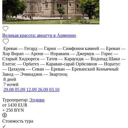
Великая красота: авиатур в Армению
Ереван — Гегард — Гарни — Симфония камней — Ереван —
Хор Вирап — Арени — Нораванк — Джермук — Горис —
Старый Хндзореск — Татев — Караундж — Водопад Шаки —
Ехегис — Орбатех — Караван-сарай Орбелянов — Норатус
— Цахкунк — Севан — Ереван — Ереванский Коньячный
Завод — Эчмиадзин — Звартноц
8 дней
7 ночей
29.08
05.09
12.09
26.09
03.10
Туроператор:
Элдиви
от 1430
EUR
+ 250
BYN
Cтоимость тура
✓