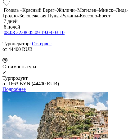
Гомель –Красный Берег–Жиличи–Могилев–Минск–Лида-
Гродно-Беловежская Пуща-Ружаны-Коссово-Брест
7 дней
6 ночей
08.08
22.08
05.09
19.09
03.10
Туроператор:
Остервег
от 44400
RUB
Cтоимость тура
✓
Турпродукт
от 1663
BYN
(44400 RUB)
Подробнее