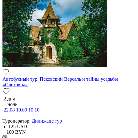
Автобусный тур: Псковский Версаль и тайны усадьбы
«Ореховна»
2 дня
1 ночь
22.08
19.09
10.10
Туроператор:
Дилижанс тур
от 125
USD
+ 100
BYN