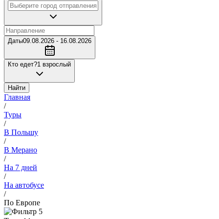
Даты
09.08.2026 - 16.08.2026
Кто едет?
1 взрослый
Найти
Главная
/
Туры
/
В Польшу
/
В Мерано
/
На 7 дней
/
На автобусе
/
По Европе
5