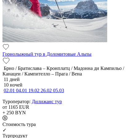
Горнолыжный тур в Доломитовые Альпы
Брно / Братислава – Кронплатц / Мадонна ди Кампильо /
Канацеи / Кампителло – Прага / Вена
11 дней
10 ночей
02.01
04.01
19.02
26.02
05.03
Туроператор:
Дилижанс тур
от 1165
EUR
+ 250
BYN
Cтоимость тура
✓
Турпродукт