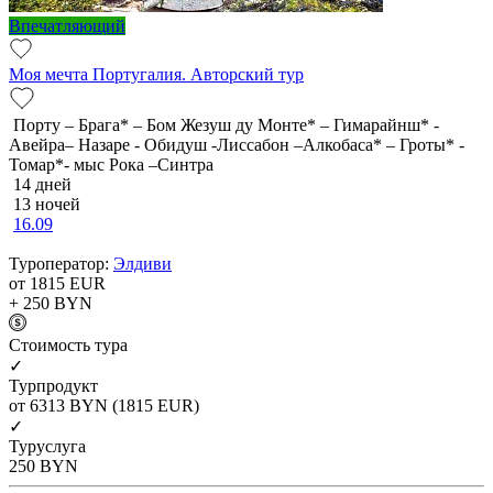
Впечатляющий
Моя мечта Португалия. Авторский тур
Порту – Брага* – Бом Жезуш ду Монте* – Гимарайнш* -
Авейра– Назаре - Обидуш -Лиссабон –Алкобаса* – Гроты* -
Томар*- мыс Рока –Синтра
14 дней
13 ночей
16.09
Туроператор:
Элдиви
от 1815
EUR
+ 250
BYN
Cтоимость тура
✓
Турпродукт
от 6313
BYN
(1815 EUR)
✓
Туруслуга
250
BYN