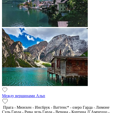
Между вершинами Альп
Прага - Мюнхен - Инсбрук - Ваттенс* - озеро Гарда - Лимоне
Суль Гарда - Рива дель Гарда - Верона - Кортина Д`Ампеццо -