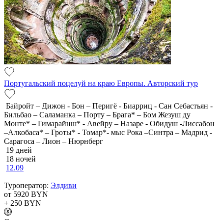
Португальский поцелуй на краю Европы. Авторский тур
Байройт – Дижон - Бон – Перигё - Биарриц - Сан Себастьян -
Бильбао – Саламанка – Порту – Брага* – Бом Жезуш ду
Монте* – Гимарайнш* - Авейру – Назаре - Обидуш -Лиссабон
–Алкобаса* – Гроты* - Томар*- мыс Рока –Синтра – Мадрид -
Сарагоса – Лион – Нюрнберг
19 дней
18 ночей
12.09
Туроператор:
Элдиви
от 5920
BYN
+ 250
BYN