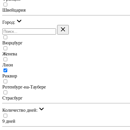
Швейцария
Город:
Вюрцбург
Женева
Лион
Риквир
Ротенбург-на-Таубере
Страсбург
Количество дней:
9 дней