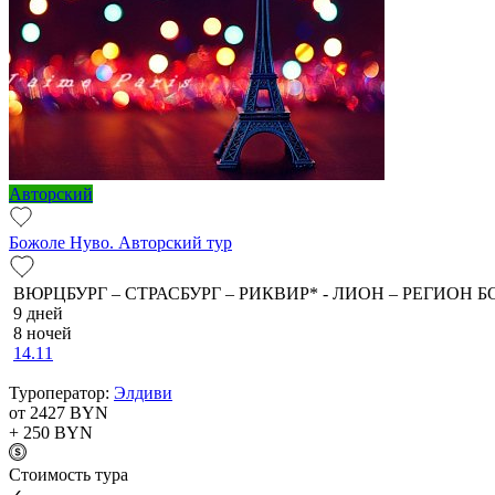
Авторский
Божоле Нуво. Авторский тур
ВЮРЦБУРГ – СТРАСБУРГ – РИКВИР* - ЛИОН – РЕГИОН Б
9 дней
8 ночей
14.11
Туроператор:
Элдиви
от 2427
BYN
+ 250
BYN
Cтоимость тура