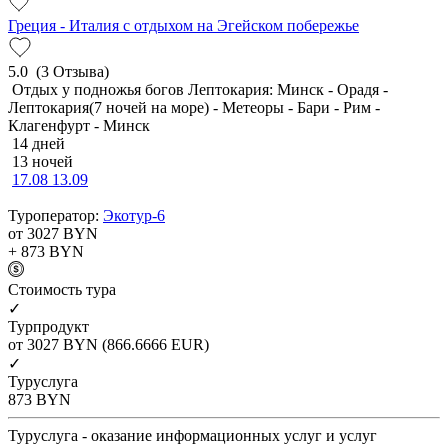
Греция - Италия с отдыхом на Эгейском побережье
5.0
(3 Отзыва)
Отдых у подножья богов Лептокария: Минск - Орадя -
Лептокария(7 ночей на море) - Метеоры - Бари - Рим -
Клагенфурт - Минск
14 дней
13 ночей
17.08
13.09
Туроператор:
Экотур-6
от 3027
BYN
+ 873
BYN
Cтоимость тура
✓
Турпродукт
от 3027
BYN
(866.6666 EUR)
✓
Туруслуга
873
BYN
Туруслуга - оказание информационных услуг и услуг