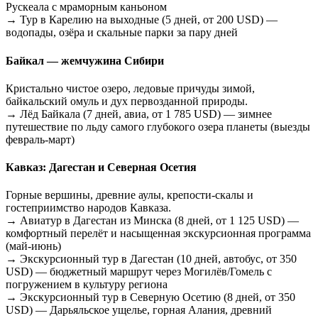
Рускеала с мраморным каньоном
→ Тур в Карелию на выходные (5 дней, от 200 USD) —
водопады, озёра и скальные парки за пару дней
Байкал — жемчужина Сибири
Кристально чистое озеро, ледовые причуды зимой,
байкальский омуль и дух первозданной природы.
→ Лёд Байкала (7 дней, авиа, от 1 785 USD) — зимнее
путешествие по льду самого глубокого озера планеты (выезды
февраль-март)
Кавказ: Дагестан и Северная Осетия
Горные вершины, древние аулы, крепости-скалы и
гостеприимство народов Кавказа.
→ Авиатур в Дагестан из Минска (8 дней, от 1 125 USD) —
комфортный перелёт и насыщенная экскурсионная программа
(май-июнь)
→ Экскурсионный тур в Дагестан (10 дней, автобус, от 350
USD) — бюджетный маршрут через Могилёв/Гомель с
погружением в культуру региона
→ Экскурсионный тур в Северную Осетию (8 дней, от 350
USD) — Дарьяльское ущелье, горная Алания, древний