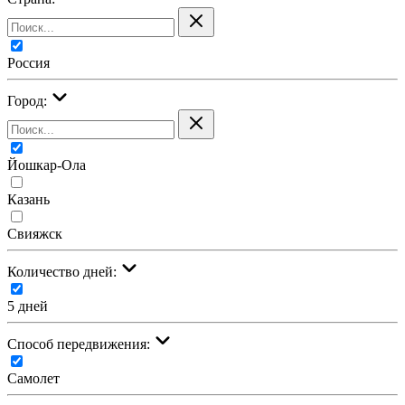
Россия
Город:
Йошкар-Ола
Казань
Свияжск
Количество дней:
5 дней
Cпособ передвижения:
Самолет