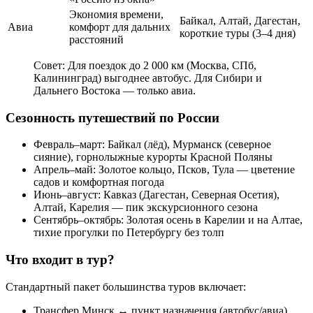
Экономия времени,
Байкал, Алтай, Дагестан,
Авиа
комфорт для дальних
короткие туры (3–4 дня)
расстояний
Совет: Для поездок до 2 000 км (Москва, СПб,
Калининград) выгоднее автобус. Для Сибири и
Дальнего Востока — только авиа.
Сезонность путешествий по России
Февраль–март: Байкал (лёд), Мурманск (северное
сияние), горнолыжные курорты Красной Поляны
Апрель–май: Золотое кольцо, Псков, Тула — цветение
садов и комфортная погода
Июнь–август: Кавказ (Дагестан, Северная Осетия),
Алтай, Карелия — пик экскурсионного сезона
Сентябрь–октябрь: Золотая осень в Карелии и на Алтае,
тихие прогулки по Петербургу без толп
Что входит в тур?
Стандартный пакет большинства туров включает:
Трансфер Минск ↔ пункт назначения (автобус/авиа)