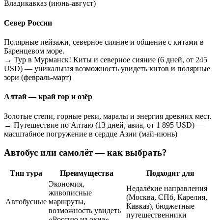
Владикавказ (июнь-август)
Север России
Полярные пейзажи, северное сияние и общение с китами в
Баренцевом море.
→ Тур в Мурманск! Киты и северное сияние (6 дней, от 245
USD) — уникальная возможность увидеть китов и полярные
зори (февраль-март)
Алтай — край гор и озёр
Золотые степи, горные реки, маралы и энергия древних мест.
→ Путешествие по Алтаю (13 дней, авиа, от 1 895 USD) —
масштабное погружение в сердце Азии (май-июнь)
Автобус или самолёт — как выбрать?
Тип тура
Преимущества
Подходит для
Экономия,
Недалёкие направления
живописные
(Москва, СПб, Карелия,
Автобусные
маршруты,
Кавказ), бюджетные
возможность увидеть
путешественники
«Россию из окна»